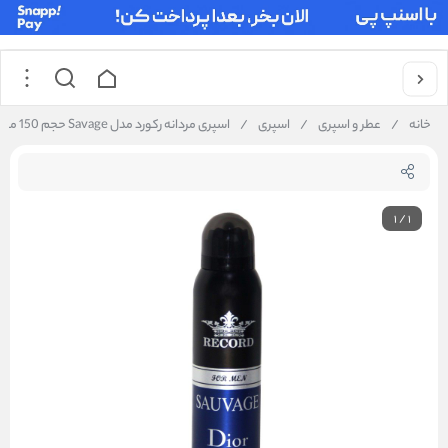
خانه
/
عطر و اسپری
/
اسپری
/
اسپری مردانه رکورد مدل Savage حجم 150 میلی لیتر
1
/
1