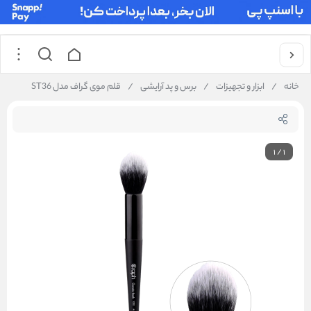
خانه
/
ابزار و تجهیزات
/
برس و پد آرایشی
/
قلم موی گراف مدل ST36
1
/
1