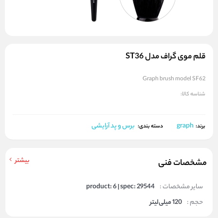
قلم موی گراف مدل ST36
Graph brush model SF62
شناسه کالا:
graph
برس و پد آرایشی
برند:
دسته بندی:
بیشتر
مشخصات فنی
سایر مشخصات :
product: 6 | spec: 29544
حجم :
120 میلی‌لیتر