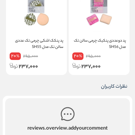
پد دوعددی پنکیک چرمی سالن تک
پد پنکک اشکی چرمی تک عددی
پ
مدل SH56
سالن تک مدل SH55
م
20
20
295,000
295,000
%
%
237,000
237,000
نظرات کاربران
reviews.overview.addyourcomment