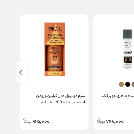
نده ظاهری مو پرفکت
سرم مو بیول مدل کراتین و روغن
اسپری م
آبیسینین حجم 200 میلی لیتر
ROLAB
915,000
768,000