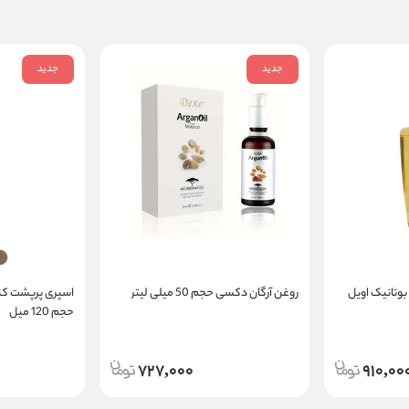
جدید
جدید
بوتانیک اویل
روغن آرگان دکسی حجم 50 میلی لیتر
اسپری پرپشت کن
حجم 120 میل
727,000
910,00