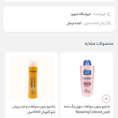
فروشنده:
فروشگاه شهرو
زمان آماده سازی:
آماده ارسال
محصولات مشابه
شامپو بدون سولفات موی رنگ شده
شامپو بدون سولفات و ضد ریزش
ش
کامان Repairing Colored
نانو گلوبال 1000میل
00