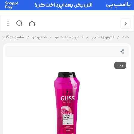
خانه
/
لوازم بهداشتی
/
شامپو و مراقبت مو
/
شامپو مو
/
شامپو مو گلیس مدل SUPREME LENGTH حجم 
1
/
1