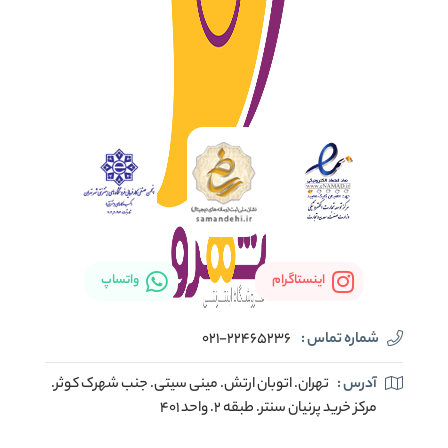
اینستاگرام
واتساپ
شماره تماس :
021-22465236
آدرس :
تهران. اتوبان ارتش. مینی سیتی. جنب شهرک کوثر.
مرکز خرید پرنیان سنتر. طبقه ۲. واحد ۴۰۱