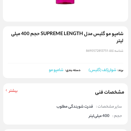
شامپو مو گلیس مدل SUPREME LENGTH حجم 400 میلی
لیتر
شناسه کالا:
8690572813751
شوارزکف (گلیس)
شامپو مو
برند:
دسته بندی:
بیشتر
مشخصات فنی
سایر مشخصات :
قدرت شویندگی مطلوب
حجم :
400 میلی‌لیتر