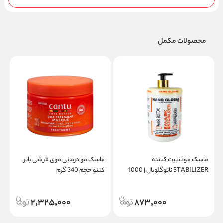
محصولات مکمل
ماسک مو تثبیت کننده
ماسک مو درمانی موی فر شی باتر
STABILIZER نانوگلوبال | 1000
کنتو حجم 340 گرم
میل
2,325,000
873,000