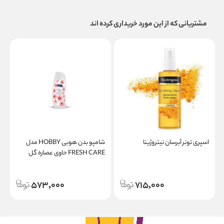
مشتریانی که از این مورد خریداری کرده اند
اسپری تونر آبرسان نیتروژینا
شامپو بدن هوبی HOBBY مدل
FRESH CARE حاوی عصاره گل
ارکید حجم 500 میل
ل
573,000
715,000