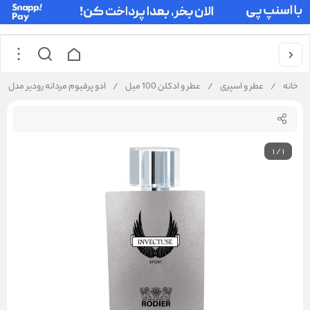
خانه
/
عطر و اسپری
/
عطر و ادکلن 100 میل
/
ادو پرفیوم مردانه رودیر مدل Invectuse حجم 100 میلی لیتر
1
/
1