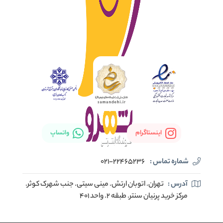
اینستاگرام
واتساپ
شماره تماس :
021-22465236
آدرس :
تهران. اتوبان ارتش. مینی سیتی. جنب شهرک کوثر.
مرکز خرید پرنیان سنتر. طبقه ۲. واحد ۴۰۱