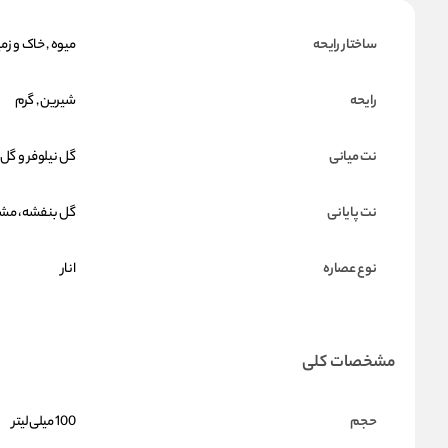
ساختار رایحه
میوه , خاک و زم
رایحه
شیرین , گرم
نت میانی
گل نیلوفر و گل 
نت پایانی
گل بنفشه، مشک
نوع عصاره
انار
مشخصات کلی
حجم
100 میلی‌لیتر