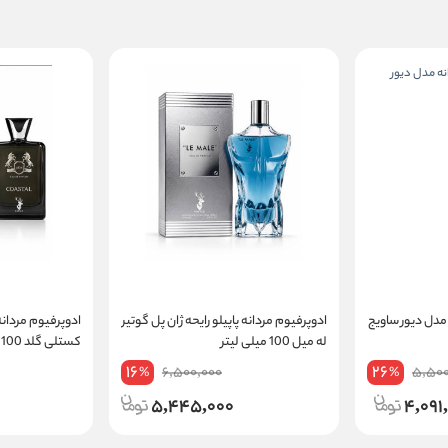
 مدل دیور ساویج
ادوپرفیوم مردانه پاپیلو رایحه ژان پل گوتیر
ادوپرفیوم مردانه 
له میل 100 میلی لیتر
کستلی گلد 100 میل
16
26
6,500,000
5,500
%
%
5,445,000
4,091