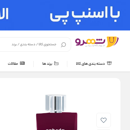
دسته بندی های کالا
برند ها
مقالات
خانه
/
عطر و اسپری
/
عطر و ادکلن 100 میل
/
ادو پرفیوم زنانه رودیر مدل Ephoria حجم 100