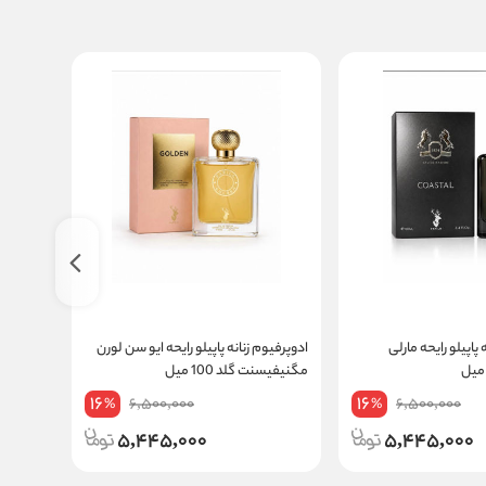
پاپیلو رایحه مارلی
ادوپرفیوم زنانه پاپیلو رایحه ایو سن لورن
ادوپرفیو
مگنیفیسنت گلد 100 میل
گوتیه له م
16
16
6,500,000
6,500,000
%
%
5,445,000
5,445,000