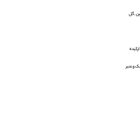
ین , گل
ارکیده
 و عنبر