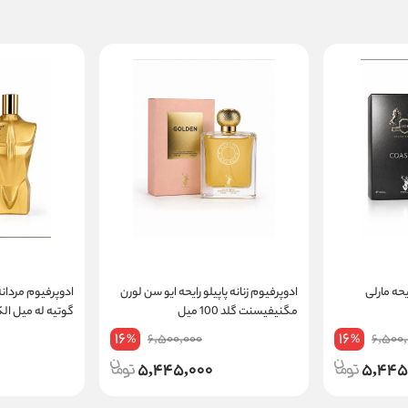
یحه مارلی
ادوپرفیوم زنانه پاپیلو رایحه ایو سن لورن
ادوپرفیوم مردانه 
مگنیفیسنت گلد 100 میل
گوتیه له میل الکسیر 0
16
16
6,500,000
6,500,
%
%
5,445,000
5,445