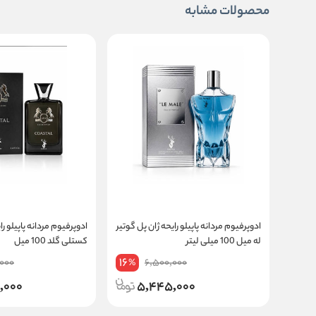
محصولات مشابه
ادوپرفیوم مردانه پاپیلو رایحه ژان پل گوتیر
ادوپرفیوم مردانه پاپیلو را
له میل 100 میلی لیتر
کستلی گلد 100 میل
16
000
6,500,000
%
,000
5,445,000