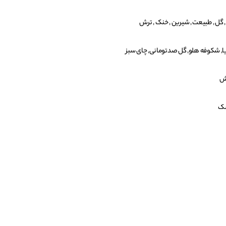
 گل , طبیعت , شیرین , خنک , ترش
, شکوفه هلو, گل صدتومانی, چای سبز
فش
شک