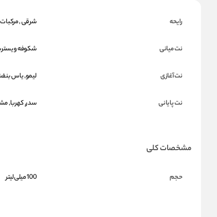
رایحه
شرقی , مرکبات ,
نت میانی
شکوفه ویستریا
نت آغازی
لیمو, یاس بن
نت پایانی
سدر, کهربا, م
مشخصات کلی
حجم
100 میلی‌لیتر