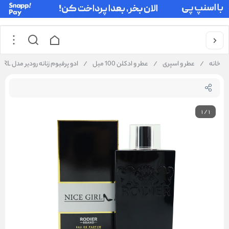
خانه
/
عطر و اسپری
/
عطر و ادکلن 100 میل
/
ادو پرفیوم زنانه رودیر مدل NICE GIRL حجم 100 میلی لیتر
1
/
1