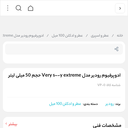
جستجو در فروشگاه
خانه
/
عطر و اسپری
/
عطر و ادکلن 100 میل
/
ادوپرفیوم رودیر مدل Very s--y extreme حجم 50 میلی لیتر
ادوپرفیوم رودیر مدل Very s--y extreme حجم 50 میلی لیتر
شناسه کالا:
VP-0
رودیر
عطر و ادکلن 100 میل
برند:
دسته بندی:
بیشتر
مشخصات فنی