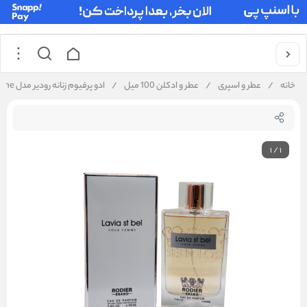
خانه
/
عطر و اسپری
/
عطر و ادکلن 100 میل
/
ادو پرفیوم زنانه رودیر مدل lavia st bel pour femme حجم 100 میلی لیتر
1
/
1