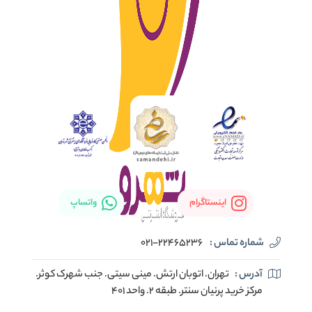
اینستاگرام
واتساپ
شماره تماس :
021-22465236
آدرس :
تهران. اتوبان ارتش. مینی سیتی. جنب شهرک کوثر.
مرکز خرید پرنیان سنتر. طبقه ۲. واحد ۴۰۱