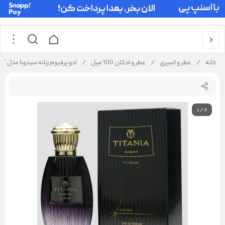
خانه
/
عطر و اسپری
/
عطر و ادکلن 100 میل
/
ادو پرفیوم زنانه سیدونا مدل TITANIA NIGHT حجم 100 میلی لیتر
1
/
2