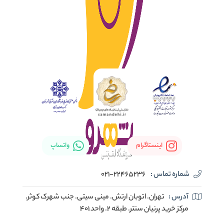
اینستاگرام
واتساپ
شماره تماس :
021-22465236
آدرس :
تهران. اتوبان ارتش. مینی سیتی. جنب شهرک کوثر.
مرکز خرید پرنیان سنتر. طبقه ۲. واحد ۴۰۱