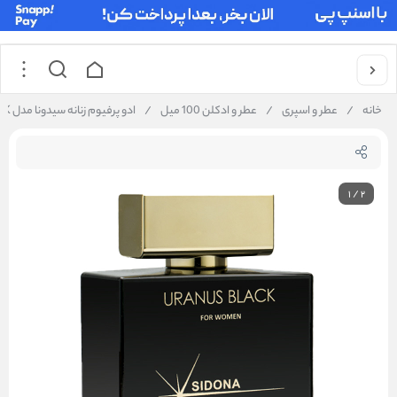
خانه
/
عطر و اسپری
/
عطر و ادکلن 100 میل
/
ادو پرفیوم زنانه سیدونا مدل URANUS BLACK حجم 100 میلی لیتر
1
/
2