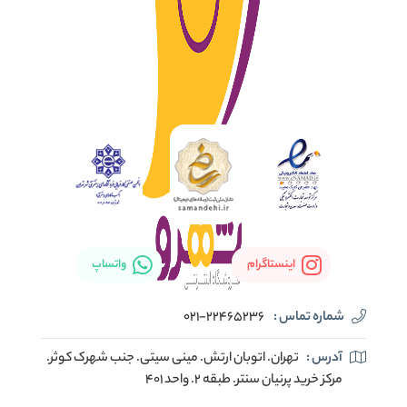
اینستاگرام
واتساپ
شماره تماس :
021-22465236
آدرس :
تهران. اتوبان ارتش. مینی سیتی. جنب شهرک کوثر.
مرکز خرید پرنیان سنتر. طبقه ۲. واحد ۴۰۱