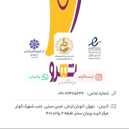
اینستاگرام
واتساپ
شماره تماس :
021-22465236
آدرس :
تهران. اتوبان ارتش. مینی سیتی. جنب شهرک کوثر.
مرکز خرید پرنیان سنتر. طبقه ۲. واحد ۴۰۱