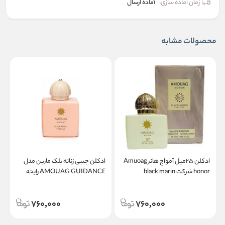
زمان آماده سازی:
آماده ارسال
محصولات مشابه
ادکلن ۲۵میل آمواج هانر Amuoag
ادکلن جیبی زنانه بلک مارین مدل
honor شرکت black marin
AMOUAG GUIDANCE رایحه
ر
آمواج گایدنس حجم 25 میل
760,000
760,000