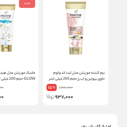
جدید
نرم کننده مو پنتن مدل لیت اند ولوم
حاوی بیوتین و اب رز حجم 200 میلی لیتر
GLOW حجم 200 میلی لیتر
15
000
1,100,000
%
00
937,000