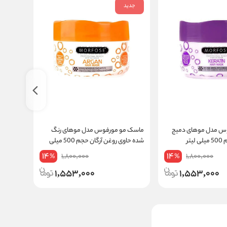
جدید
جدید
س مدل موهای دمیج
ماسک مو مورفوس مدل موهای رنگ
تر
شده حاوی روغن آرگان حجم 500 میلی
میل
لیتر
14
14
1,800,000
1,800,000
%
%
1,553,000
1,553,000
ماسک مو اچ دی مدل COLOR