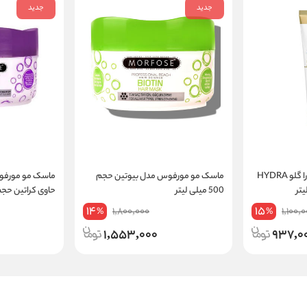
جدید
جدید
ماسک مو پنتن مدل هیدرا گلو HYDRA
ماسک مو مورفوس مدل بیوتین حجم
ماسک مو مورفو
500 میلی لیتر
حاوی کراتین حجم 500 میلی لی
14
15
1,800,000
1,100,
%
%
1,553,000
937,0