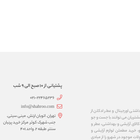
پشتیانی از 10 صبح الی 9 شب
021-22465236
info@shahroo.com
داشتی اورجینال و عطر ادکلن از
تهران. اتوبان ارتش. مینی سیتی.
مشتریان می توانند با جست و جو
جنب شهرک کوثر. مرکز خرید پرنیان
الای آرایشی و بهداشتی، عطر و
سنتر. طبقه ۲. واحد ۴۰۱
، خرید مطمئن لوازم آرایشی و
لات موجود در شهرو را از مبادی