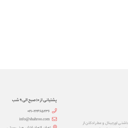
پشتیانی از 10 صبح الی 9 شب
021-22465236
info@shahroo.com
داشتی اورجینال و عطر ادکلن از
تهران. اتوبان ارتش. مینی سیتی.