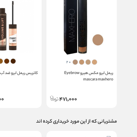
+ 2
ریمل ابرو مکس هیرو Eyebrow
کاتریس ریمل ابرو ضد آب و
mascara maxhero
00
471,000
مشتریانی که از این مورد خریداری کرده اند