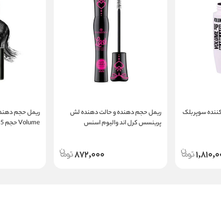
ننده سوپر بلک
ریمل حجم دهنده و حالت دهنده لش
پرینسس کرل اند والیوم اسنس
Volume حجم 15 میل
872,000
1,810,