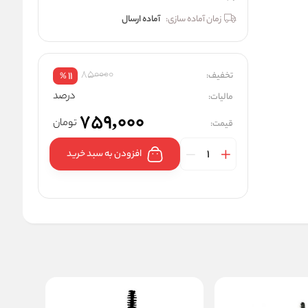
زمان آماده سازی:
آماده ارسال
850000
تخفیف:
11
%
درصد
مالیات:
759,000
تومان
قیمت:
افزودن به سبد خرید