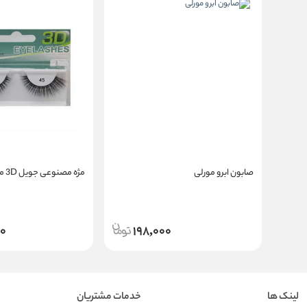
صابون ابرو مورلی
مژه مصنوعی جویل 3D مدل 45
00
198,000
لینک ها
خدمات مشتریان