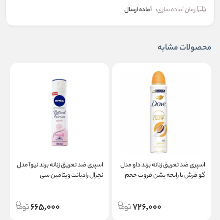
زمان آماده سازی:
آماده ارسال
محصولات مشابه
اسپری ضد تعریق زنانه برند داو مدل
اسپری ضد تعریق زنانه برند نیوآ مدل
گو فرش با رایحه پشن فروت حجم
نچرال رادیانت ویتامین سی
ن
۲۵۰ میلی لیتر
665,000
726,000