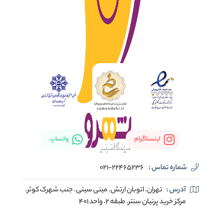
اینستاگرام
واتساپ
شماره تماس :
021-22465236
آدرس :
تهران. اتوبان ارتش. مینی سیتی. جنب شهرک کوثر.
مرکز خرید پرنیان سنتر. طبقه ۲. واحد ۴۰۱