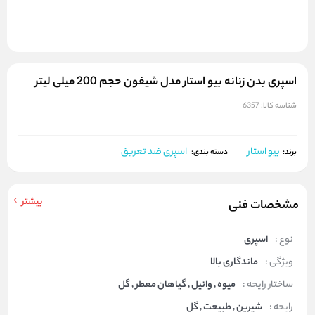
اسپری بدن زنانه بیو استار مدل شیفون حجم 200 میلی لیتر
شناسه کالا:
6357
بیو استار
اسپری ضد تعریق
برند:
دسته بندی:
بیشتر
مشخصات فنی
نوع :
اسپری
ویژگی :
ماندگاری بالا
ساختار رایحه :
میوه , وانیل , گیاهان معطر , گل
رایحه :
شیرین , طبیعت , گل