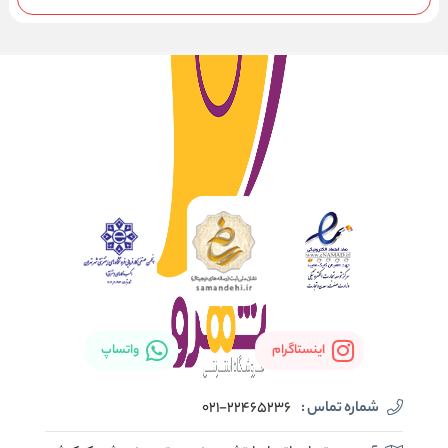
اینستاگرام
واتساپ
شماره تماس :
021-22465236