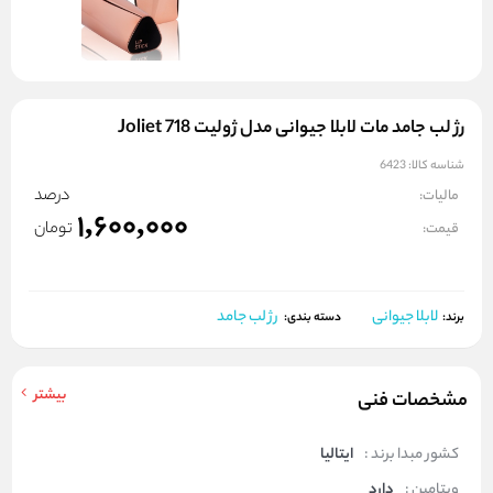
رژ لب جامد مات لابلا جیوانی مدل ژولیت 718 Joliet
شناسه کالا:
6423
درصد
مالیات:
1,600,000
تومان
قیمت:
لابلا جیوانی
رژ لب جامد
برند:
دسته بندی:
بیشتر
مشخصات فنی
کشور مبدا برند :
ایتالیا
ویتامین :
دارد