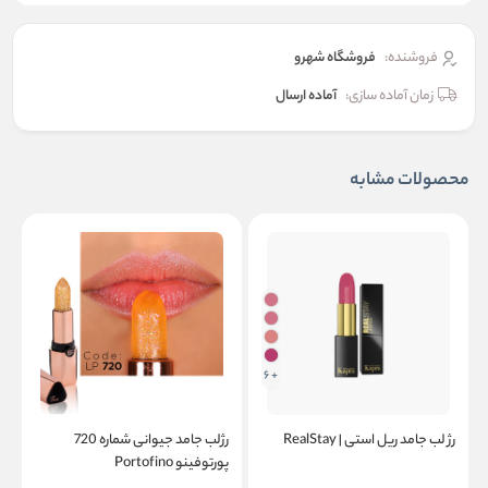
فروشنده:
فروشگاه شهرو
زمان آماده سازی:
آماده ارسال
محصولات مشابه
+ 6
رژ لب جامد ریل استی | RealStay
رژلب جامد جیوانی شماره 720
ر
پورتوفینو Portofino
م