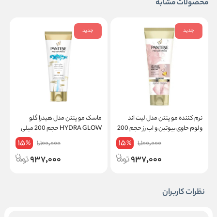
محصولات مشابه
جدید
جدید
نرم کننده مو پنتن مدل لیت اند
ماسک مو پنتن مدل هیدرا گلو
م
ولوم حاوی بیوتین و اب رز حجم 200
HYDRA GLOW حجم 200 میلی
حج
میلی لیتر
لیتر
15
15
1,100,000
1,100,000
%
%
937,000
937,000
نظرات کاربران