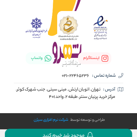
اینستاگرام
واتساپ
شماره تماس :
021-22465236
آدرس :
تهران. اتوبان ارتش. مینی سیتی. جنب شهرک کوثر.
مرکز خرید پرنیان سنتر. طبقه ۲. واحد ۴۰۱
طراحی و توسعه توسط
شرکت نرم افزاری سیژن
موجود شد خبرم کنید