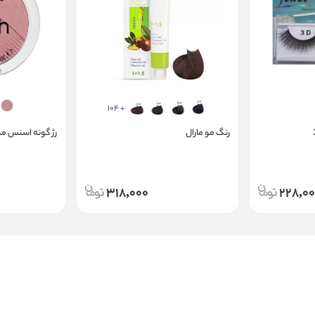
+ 104
رنگ مو مارال
رژ گونه اسنس م
318,000
228,0