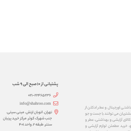
پشتیانی از 10 صبح الی 9 شب
021-22465236
info@shahroo.com
داشتی اورجینال و عطر ادکلن از
تهران. اتوبان ارتش. مینی سیتی.
مشتریان می توانند با جست و جو
جنب شهرک کوثر. مرکز خرید پرنیان
الای آرایشی و بهداشتی، عطر و
سنتر. طبقه ۲. واحد ۴۰۱
، خرید مطمئن لوازم آرایشی و