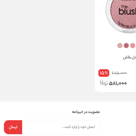
دل بلاش
15
685,000
%
581,000
عضویت در خبرنامه
ارسال