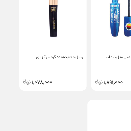
 بل مدل ضد آب
ریمل حجم دهنده گرجس آیز مای
1,078,000
1,891,000
ریمل حجم دهنده اسنس مدل
I Love Extreme Volume
مالیات:
درصد