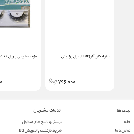
عطر ادکلن آنر زنانه33میل برندینی
مژه مصنوعی جویل کد 31
00
796,000
لینک ها
خدمات مشتریان
خانه
پرسش و پاسخ های متداول
تماس با ما
شرایط بازگشت یا تعویض کالا