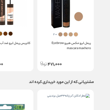
+ 2
ریمل ابرو مکس هیرو Eyebrow
کاتریس ریمل ابرو ضد آب و
mascara maxhero
00
471,000
مشتریانی که از این مورد خریداری کرده اند