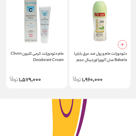
دئودورانت مام و رول ضد عرق باباریا
مام دئودورانت کرمی کلیون Cliven
Babaria مدل آلوورا اورجینال حجم
Deodorant Cream
75 میلی لیتر
1,579,000
1,960,000