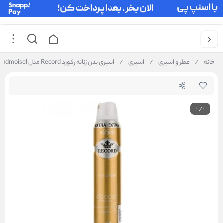
خانه
/
عطر و اسپری
/
اسپری
/
اسپری بدن زنانه رکورد Record مدل Cooco Madmoisel حجم 225 میلی‌لیتر
1
/
1