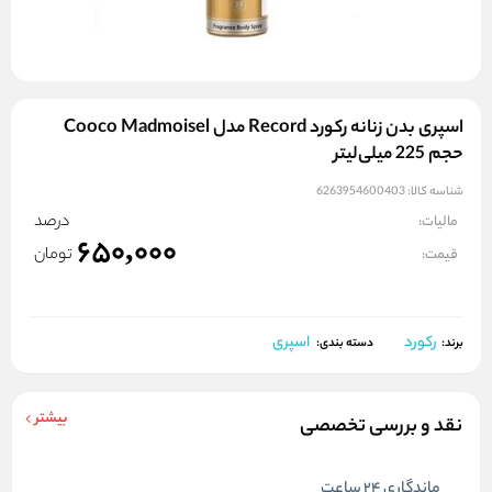
اسپری بدن زنانه رکورد Record مدل Cooco Madmoisel
حجم 225 میلی‌لیتر
شناسه کالا:
6263954600403
درصد
مالیات:
650,000
تومان
قیمت:
رکورد
اسپری
برند:
دسته بندی:
بیشتر
نقد و بررسی تخصصی
ماندگاری 24 ساعت