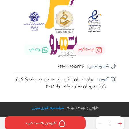
اینستاگرام
واتساپ
شماره تماس :
021-22465236
آدرس :
تهران. اتوبان ارتش. مینی سیتی. جنب شهرک کوثر.
مرکز خرید پرنیان سنتر. طبقه ۲. واحد ۴۰۱
طراحی و توسعه توسط
شرکت نرم افزاری سیژن
افزودن به سبد خرید