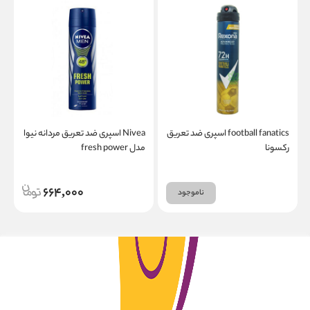
football fanatics اسپری ضد تعریق
Nivea اسپری ضد تعریق مردانه نیوا
رکسونا
مدل fresh power
50
664,000
ناموجود