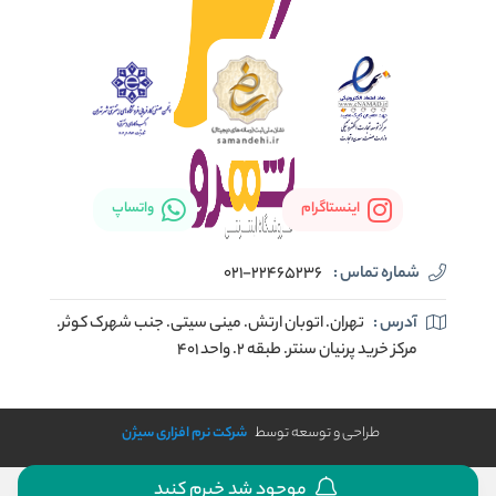
اینستاگرام
واتساپ
شماره تماس :
021-22465236
آدرس :
تهران. اتوبان ارتش. مینی سیتی. جنب شهرک کوثر.
مرکز خرید پرنیان سنتر. طبقه ۲. واحد ۴۰۱
طراحی و توسعه توسط
شرکت نرم افزاری سیژن
موجود شد خبرم کنید