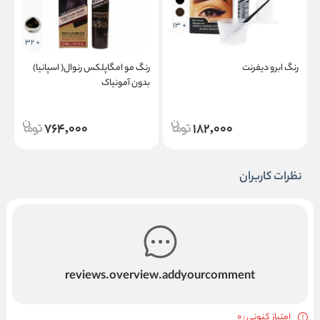
+ 13
+ 32
رنگ ابرو دیفرنت
رنگ مو امگاپلکس رنوال( اسپانیا)
ر
بدون آمونیاک
ف
764,000
182,000
نظرات کاربران
reviews.overview.addyourcomment
امتیاز کنونی : 0