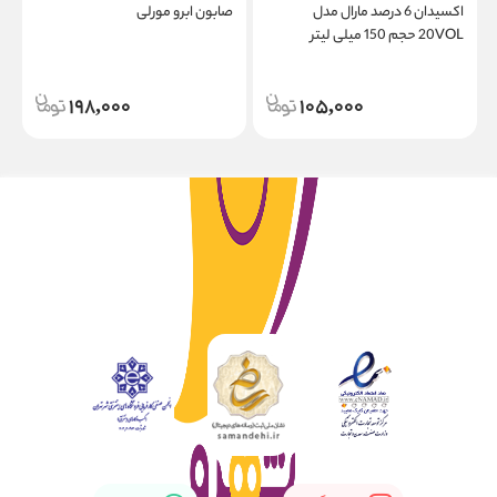
اکسیدان 6 درصد مارال مدل
صابون ابرو مورلی
20VOL حجم 150 میلی لیتر
e
198,000
105,000