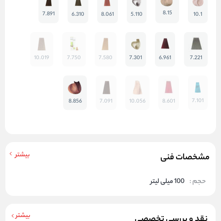
8.15
7.891
6.310
8.061
5.110
10.1
10.019
7.750
7.580
7.301
6.961
7.221
7.101
8.856
7.091
10.056
8.601
بیشتر
مشخصات فنی
حجم :
100 میلی لیتر
بیشتر
نقد و بررسی تخصصی