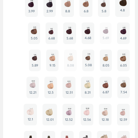
4.8
3.99
2.99
8.8
6.8
5.8
4.68
5.69
5.05
6.68
5.68
4.69
5.08
5.89
9.15
8.08
8.05
6.05
6.87
7.54
12.21
12.5
12.51
8.31
12.1
12.01
12.52
12.56
12.18
12.59