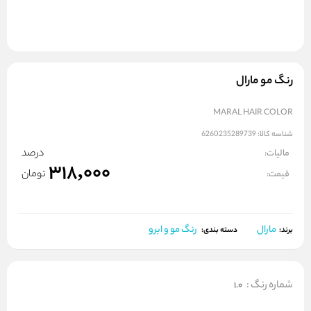
رنگ مو مارال
MARAL HAIR COLOR
شناسه کالا:
6260235289739
درصد
مالیات:
318,000
تومان
قیمت:
مارال
رنگ مو و ابرو
برند:
دسته بندی:
شماره رنگ
:
1.0