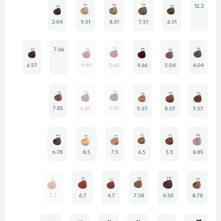
12.3
3.04
9.51
8.51
7.51
6.51
7.66
6.66
6.57
5.66
4.66
5.04
4.04
7.85
5.85
6.85
9.57
8.57
7.57
6.78
8.5
7.5
6.5
5.5
8.85
7.7
6.7
4.7
7.58
4.58
8.78